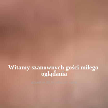
Witamy szanownych gości miłego 
oglądania
przewiń w dół by zobaczyć więcej